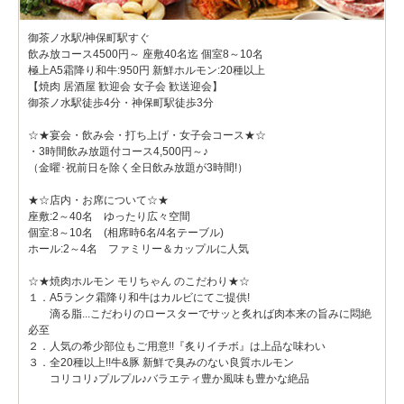
御茶ノ水駅/神保町駅すぐ
飲み放コース4500円～ 座敷40名迄 個室8～10名
極上A5霜降り和牛:950円 新鮮ホルモン:20種以上
【焼肉 居酒屋 歓迎会 女子会 歓送迎会】
御茶ノ水駅徒歩4分・神保町駅徒歩3分
☆★宴会・飲み会・打ち上げ・女子会コース★☆
・3時間飲み放題付コース4,500円～♪
（金曜･祝前日を除く全日飲み放題が3時間!）
★☆店内・お席について☆★
座敷:2～40名 ゆったり広々空間
個室:8～10名 (相席時6名/4名テーブル)
ホール:2～4名 ファミリー＆カップルに人気
☆★焼肉ホルモン モリちゃん のこだわり★☆
１．A5ランク霜降り和牛はカルビにてご提供!
滴る脂...こだわりのロースターでサッと炙れば肉本来の旨みに悶絶
必至
２．人気の希少部位もご用意!!『炙りイチボ』は上品な味わい
３．全20種以上!!牛&豚 新鮮で臭みのない良質ホルモン
コリコリ♪プルプル♪バラエティ豊か風味も豊かな絶品