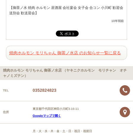
【御茶ノ水 焼肉 ホルモン 居酒屋 会社宴会 女子会 合コン 小川町 歓迎会
送別会 歓送迎会】
10年弱前
焼肉ホルモン モリちゃん 御茶ノ水店 のお知らせ一覧に戻る
焼肉ホルモン モリちゃん 御茶ノ水店 （ヤキニクホルモン モリチャン オチ
ャノミズテン）
0352824823
TEL
東京都千代田区神田小川町3-10-11
住所
Googleマップで開く
月・火・水・木・金・土・日・祝日・祝前日